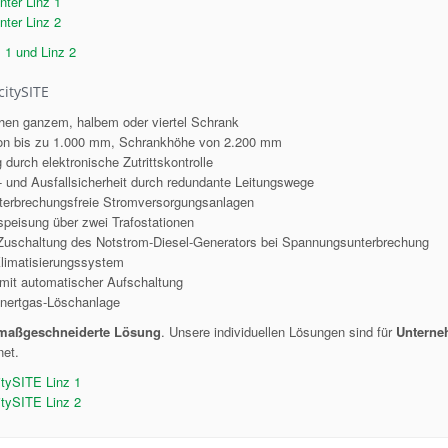
nter Linz 1
nter Linz 2
 1 und Linz 2
citySITE
en ganzem, halbem oder viertel Schrank
on bis zu 1.000 mm, Schrankhöhe von 2.200 mm
urch elektronische Zutrittskontrolle
 und Ausfallsicherheit durch redundante Leitungswege
erbrechungsfreie Stromversorgungsanlagen
peisung über zwei Trafostationen
uschaltung des Notstrom-Diesel-Generators bei Spannungsunterbrechung
limatisierungssystem
it automatischer Aufschaltung
nertgas-Löschanlage
maßgeschneiderte Lösung
. Unsere individuellen Lösungen sind für
Untern
net.
itySITE Linz 1
itySITE Linz 2