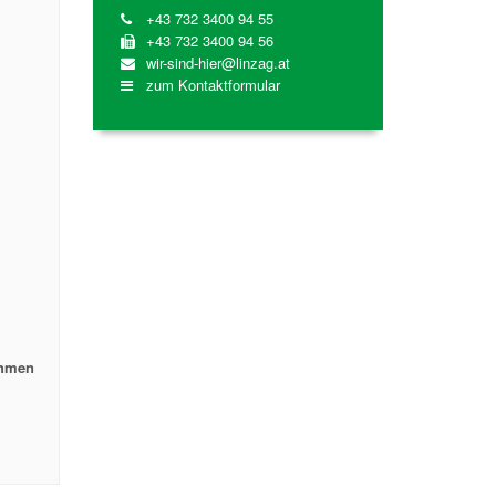
+43 732 3400 94 55
+43 732 3400 94 56
wir-sind-hier@linzag.at
zum Kontaktformular
ehmen