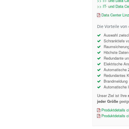
>> IT- und Data Ce
>> IT- und Data Ce
Data Center Linz
Die Vorteile von 
Auswahl zwisch
Schranktiefe v
Raumsicherung d
Höchste Daten-
Redundante unt
Elektrische Ans
Automatische Z
Redundantes K
Brandmeldung m
Automatische I
Unser Ziel ist Ihre
jeder Größe
geeig
Produktdetails c
Produktdetails c