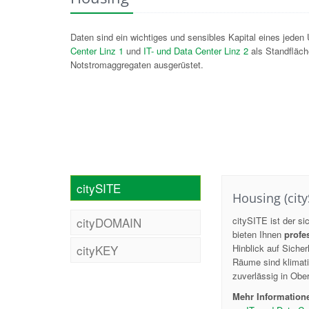
Daten sind ein wichtiges und sensibles Kapital eines jed
Center Linz 1
und
IT- und Data Center Linz 2
als Standfläch
Notstromaggregaten ausgerüstet.
citySITE
Housing (city
cityDOMAIN
citySITE ist der s
bieten Ihnen
profe
cityKEY
Hinblick auf Siche
Räume sind klimati
zuverlässig in Ober
Mehr Informatione