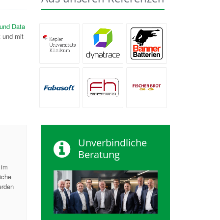
 und Data
t und mit
Banner
AKh Linz
Dynatrace
Batterien
FH
Fabasoft
Fischer Brot
Oberösterreich
Unverbindliche
Beratung
 im
iche
erden