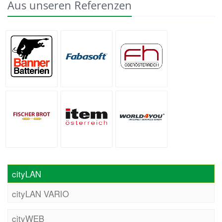
Aus unseren Referenzen
Banner
FH
Fabasoft
Batterien
Oberösterreich
Fischer Brot
item Österreich
World4You
cityLAN
cityLAN VARIO
cityWEB