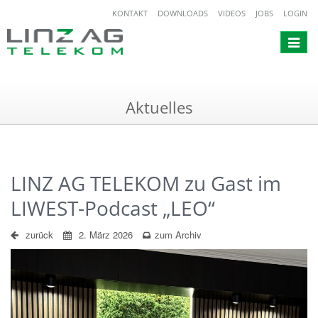
KONTAKT
DOWNLOADS
VIDEOS
JOBS
LOGIN
Toggle
navigat
Aktuelles
LINZ AG TELEKOM zu Gast im
LIWEST-Podcast „LEO“
zurück
2. März 2026
zum Archiv