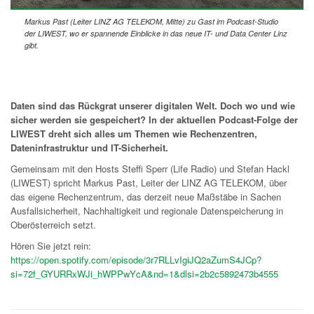
Markus Past (Leiter LINZ AG TELEKOM, Mitte) zu Gast im Podcast-Studio
der LIWEST, wo er spannende Einblicke in das neue IT- und Data Center Linz
gibt.
Daten sind das Rückgrat unserer digitalen Welt. Doch wo und wie
sicher werden sie gespeichert? In der aktuellen Podcast-Folge der
LIWEST dreht sich alles um Themen wie Rechenzentren,
Dateninfrastruktur und IT-Sicherheit.
Gemeinsam mit den Hosts Steffi Sperr (Life Radio) und Stefan Hackl
(LIWEST) spricht Markus Past, Leiter der LINZ AG TELEKOM, über
das eigene Rechenzentrum, das derzeit neue Maßstäbe in Sachen
Ausfallsicherheit, Nachhaltigkeit und regionale Datenspeicherung in
Oberösterreich setzt.
Hören Sie jetzt rein:
https://open.spotify.com/episode/3r7RLLvIgiJQ2aZumS4JCp?
si=72f_GYURRxWJi_hWPPwYcA&nd=1&dlsi=2b2c5892473b4555